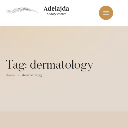
Tag:
dermatology
Home
/
dermatology